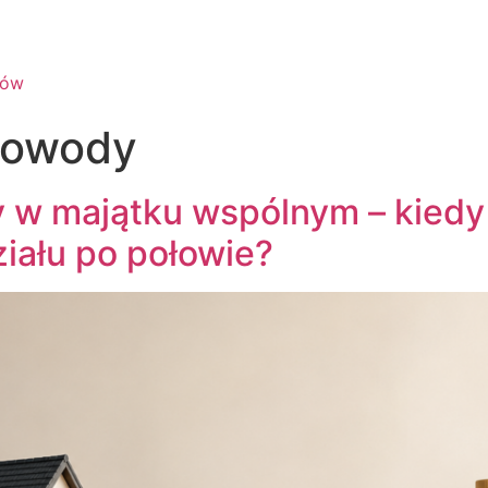
powody
y w majątku wspólnym – kied
iału po połowie?